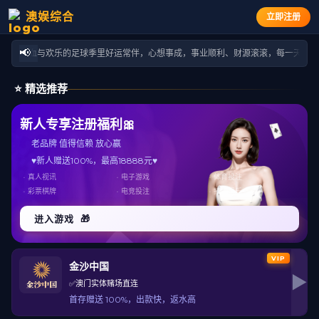
澳娱综合
立即注册
📢
这个充满热血与欢乐的足球季里好运常伴，心想事成，事业顺利、财源滚滚，每一天都
⭐ 精选推荐
新人专享注册福利🎀
老品牌 值得信赖 放心赢
♥️新人赠送100%，最高18888元♥️
·
真人视讯
·
电子游戏
·
体育投注
·
彩票棋牌
·
电竞投注
·
捕鱼娱乐
进入游戏
🎁
VIP
金沙中国
▶
✅澳门实体赌场直连
首存赠送 100%，出款快，返水高